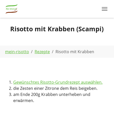
Skip to main navigation
Zum Hauptinhalt springen
Skip to page footer
Risotto mit Krabben (Scampi)
Sie sind hier:
mein-risotto
Rezepte
Risotto mit Krabben
Gewünschtes Risotto-Grundrezept auswählen.
die Zesten einer Zitrone dem Reis beigeben.
am Ende 200g Krabben unterheben und
erwärmen.