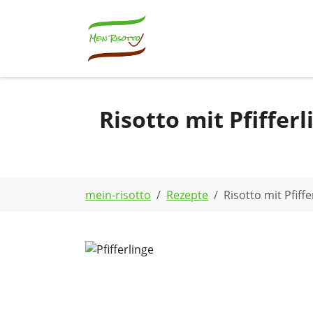
Skip to main navigation
Zum Hauptinhalt springen
Skip to page footer
Risotto mit Pfiffer
Sie sind hier:
mein-risotto
Rezepte
Risotto mit Pfiff