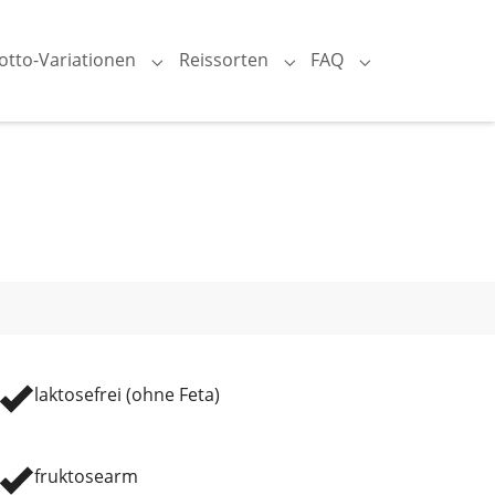
otto-Variationen
Reissorten
FAQ
nu for "Grundlagen"
Submenu for "Risotto-Variationen"
Submenu for "Reissorten
Submenu for "F
laktosefrei (ohne Feta)
fruktosearm